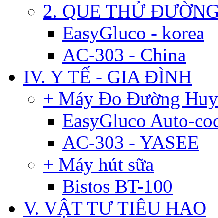
2. QUE THỬ ĐƯỜN
EasyGluco - korea
AC-303 - China
IV. Y TẾ - GIA ĐÌNH
+ Máy Đo Đường Huy
EasyGluco Auto-co
AC-303 - YASEE
+ Máy hút sữa
Bistos BT-100
V. VẬT TƯ TIÊU HAO