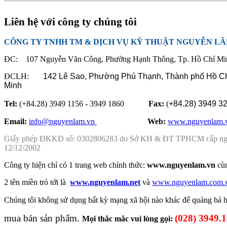
Liên hệ với công ty chúng tôi
CÔNG TY TNHH TM & DỊCH VỤ KỸ THUẬT NGUYỄN L
ĐC: 107 Nguyễn Văn Công, Phường Hạnh Thông, Tp. Hồ Chí Mi
ĐCLH:
142 Lê Sao, Phường Phú Thạnh,
Thành phố Hồ C
Minh
Tel:
(+84.28) 3949 1156 - 3949 1860
Fax:
(
+84.28)
3949 3
Email:
info@nguyenlam.vn
............... .
Web:
www.nguyenlam.
Giấy phép ĐKKD số: 0302806283 do Sở KH & ĐT TPHCM cấp n
12/12/2002
Công ty hiện chỉ có 1 trang web chính thức:
www.nguyenlam.vn
cù
2 tên miền trỏ tới là
www.nguyenlam.net
và
www.nguyenlam.com.
Chúng tôi không sử dụng
bất kỳ mạng xã hội nào khác để
quảng bá
mua bán sản phẩm.
(028) 3949.
Mọi thắc mắc vui lòng gọi: