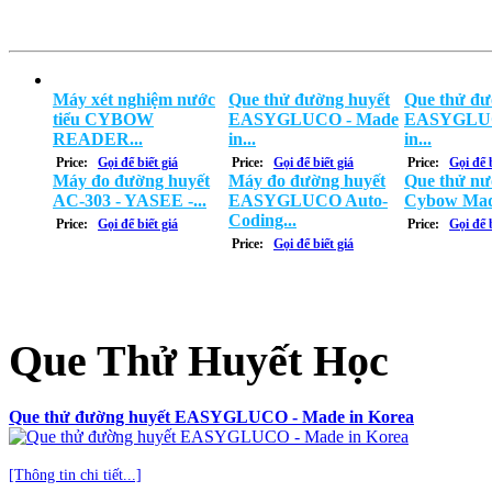
Máy xét nghiệm nước
Que thử đường huyết
Que thử đư
tiểu CYBOW
EASYGLUCO - Made
EASYGLUC
READER...
in...
in...
Price:
Gọi để biết giá
Price:
Gọi để biết giá
Price:
Gọi để b
Máy đo đường huyết
Máy đo đường huyết
Que thử nư
AC-303 - YASEE -...
EASYGLUCO Auto-
Cybow Mad
Coding...
Price:
Gọi để biết giá
Price:
Gọi để b
Price:
Gọi để biết giá
Que Thử Huyết Học
Que thử đường huyết EASYGLUCO - Made in Korea
[Thông tin chi tiết...]