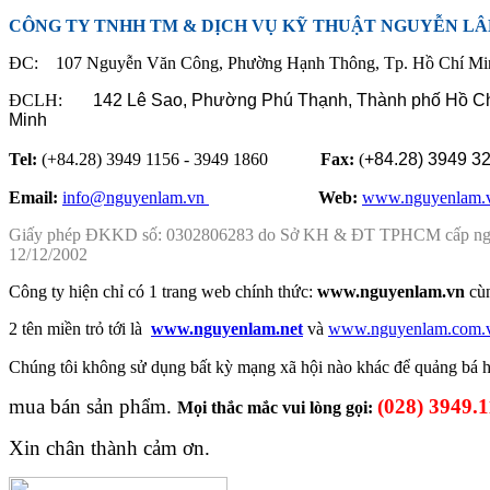
CÔNG TY TNHH TM & DỊCH VỤ KỸ THUẬT NGUYỄN L
ĐC: 107 Nguyễn Văn Công, Phường Hạnh Thông, Tp. Hồ Chí Mi
ĐCLH:
142 Lê Sao, Phường Phú Thạnh,
Thành phố Hồ C
Minh
Tel:
(+84.28) 3949 1156 - 3949 1860
Fax:
(
+84.28)
3949 3
Email:
info@nguyenlam.vn
............... .
Web:
www.nguyenlam.
Giấy phép ĐKKD số: 0302806283 do Sở KH & ĐT TPHCM cấp n
12/12/2002
Công ty hiện chỉ có 1 trang web chính thức:
www.nguyenlam.vn
cù
2 tên miền trỏ tới là
www.nguyenlam.net
và
www.nguyenlam.com.
Chúng tôi không sử dụng
bất kỳ mạng xã hội nào khác để
quảng bá
mua bán sản phẩm.
(028) 3949.
Mọi thắc mắc vui lòng gọi:
Xin chân thành cảm ơn.