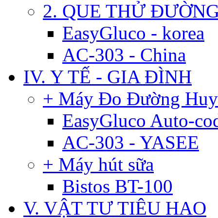
2. QUE THỬ ĐƯỜN
EasyGluco - korea
AC-303 - China
IV. Y TẾ - GIA ĐÌNH
+ Máy Đo Đường Huy
EasyGluco Auto-co
AC-303 - YASEE
+ Máy hút sữa
Bistos BT-100
V. VẬT TƯ TIÊU HAO