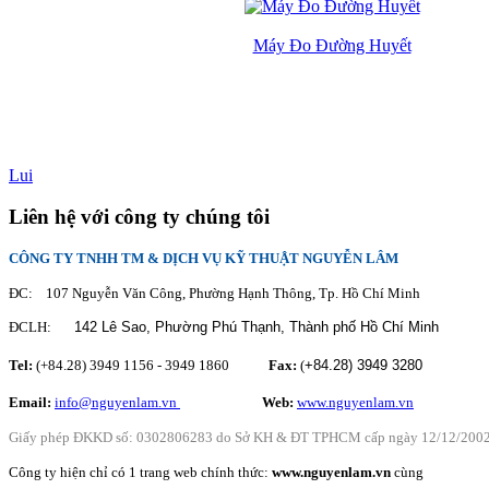
Máy Đo Đường Huyết
Lui
Liên hệ với công ty chúng tôi
CÔNG TY TNHH TM & DỊCH VỤ KỸ THUẬT NGUYỄN LÂM
ĐC: 107 Nguyễn Văn Công, Phường Hạnh Thông, Tp. Hồ Chí Minh
ĐCLH:
142 Lê Sao, Phường Phú Thạnh,
Thành phố Hồ Chí Minh
Tel:
(+84.28) 3949 1156 - 3949 1860
Fax:
(
+84.28)
3949 3280
Email:
info@nguyenlam.vn
............... .
Web:
www.nguyenlam.vn
Giấy phép ĐKKD số: 0302806283 do Sở KH & ĐT TPHCM cấp ngày 12/12/200
Công ty hiện chỉ có 1 trang web chính thức:
www.nguyenlam.vn
cùng