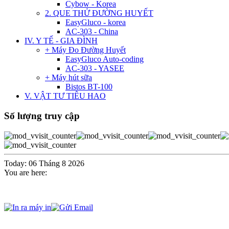
Cybow - Korea
2. QUE THỬ ĐƯỜNG HUYẾT
EasyGluco - korea
AC-303 - China
IV. Y TẾ - GIA ĐÌNH
+ Máy Đo Đường Huyết
EasyGluco Auto-coding
AC-303 - YASEE
+ Máy hút sữa
Bistos BT-100
V. VẬT TƯ TIÊU HAO
Số lượng truy cập
Today: 06 Tháng 8 2026
You are here: