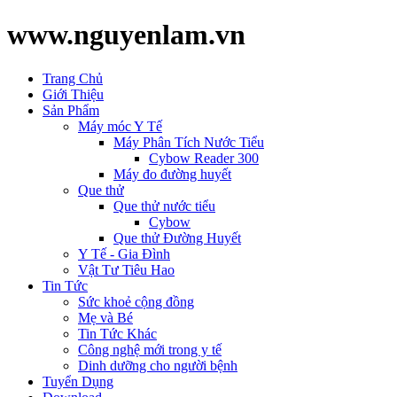
www.nguyenlam.vn
Trang Chủ
Giới Thiệu
Sản Phẩm
Máy móc Y Tế
Máy Phân Tích Nước Tiểu
Cybow Reader 300
Máy đo đường huyết
Que thử
Que thử nước tiểu
Cybow
Que thử Đường Huyết
Y Tế - Gia Đình
Vật Tư Tiêu Hao
Tin Tức
Sức khoẻ cộng đồng
Mẹ và Bé
Tin Tức Khác
Công nghệ mới trong y tế
Dinh dưỡng cho người bệnh
Tuyển Dụng