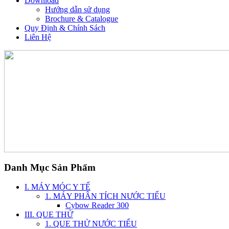
Download
Hướng dẫn sử dụng
Brochure & Catalogue
Quy Định & Chính Sách
Liên Hệ
Danh Mục Sản Phẩm
I. MÁY MÓC Y TẾ
1. MÁY PHÂN TÍCH NƯỚC TIỂU
Cybow Reader 300
III. QUE THỬ
1. QUE THỬ NƯỚC TIỂU