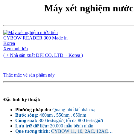
Máy xét nghiệm nướ
Xem ảnh lớn
( + Nhà sản xuất DFI CO. LTD. - Korea )
Thắc mắc về sản phẩm này
Đặc tính kỹ thuật:
Phương pháp đo:
Quang phổ kế phản xạ
Bước sóng:
460nm , 550nm , 650nm
Công suất:
300 tests/giờ ( tối đa 800 tests/giờ)
Lưu trữ dữ liệu:
20.000 mẫu bệnh nhân
Que tương thích:
CYBOW 11, 10, 2AC, 12AC
…