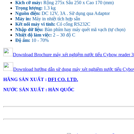
Kích cỡ máy:
Rộng 275x Sâu 250 x Cao 170 (mm)
Trọng lượng:
1.3 kg
Nguồn điện:
DC 12V, 3A . Sử dụng qua Adaptor
Máy in:
Máy in nhiệt tích hợp sẵn
Kết nối máy vi tính:
Có cổng RS232C
Nhập dữ liệu:
Bàn phím hay máy quét mã vạch (tự chọn)
Nhiệt độ làm việc:
2 – 30 độ C
Độ ẩm:
10 - 70%
Download Brochure máy xét nghiệm nước tiểu Cybow reader 
Download hướng dẫn sử dụng máy xét nghiêm nước tiểu Cybo
HÃNG SẢN XUẤT :
DFI CO. LTD.
NƯỚC SẢN XUẤT : HÀN QUỐC