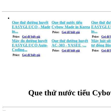
Que thử đường huyết
Que thử nước tiểu
Que thử đư
EASYGLUCO - Made
Cybow Made in Korea
EASYGLUC
in...
in...
Price:
Gọi để biết giá
Price:
Gọi để biết giá
Price:
Gọi để b
Máy đo đường huyết
Que thử đường huyết
Máy hút sữa
EASYGLUCO Auto-
AC-303 - YASEE -...
tự động Bist
Coding...
Price:
Gọi để biết giá
Price:
Gọi để b
Price:
Gọi để biết giá
Que thử nước tiểu Cyb