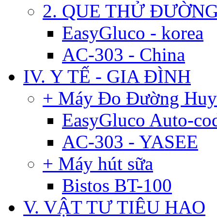
2. QUE THỬ ĐƯỜN
EasyGluco - korea
AC-303 - China
IV. Y TẾ - GIA ĐÌNH
+ Máy Đo Đường Huy
EasyGluco Auto-co
AC-303 - YASEE
+ Máy hút sữa
Bistos BT-100
V. VẬT TƯ TIÊU HAO