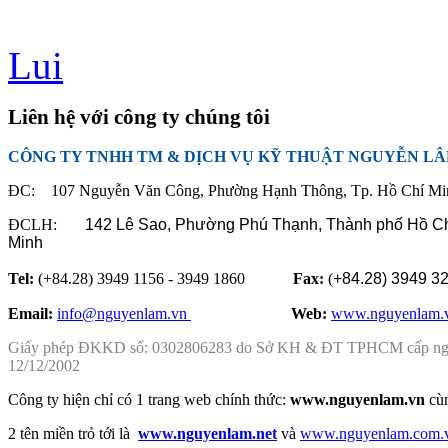
Lui
Liên hệ với công ty chúng tôi
CÔNG TY TNHH TM & DỊCH VỤ KỸ THUẬT NGUYỄN L
ĐC: 107 Nguyễn Văn Công, Phường Hạnh Thông, Tp. Hồ Chí Mi
ĐCLH:
142 Lê Sao, Phường Phú Thạnh,
Thành phố Hồ C
Minh
Tel:
(+84.28) 3949 1156 - 3949 1860
Fax:
(
+84.28)
3949 3
Email:
info@nguyenlam.vn
............... .
Web:
www.nguyenlam.
Giấy phép ĐKKD số: 0302806283 do Sở KH & ĐT TPHCM cấp n
12/12/2002
Công ty hiện chỉ có 1 trang web chính thức:
www.nguyenlam.vn
cù
2 tên miền trỏ tới là
www.nguyenlam.net
và
www.nguyenlam.com.