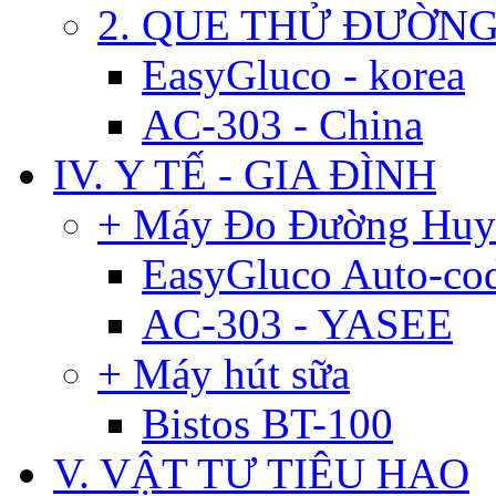
2. QUE THỬ ĐƯỜN
EasyGluco - korea
AC-303 - China
IV. Y TẾ - GIA ĐÌNH
+ Máy Đo Đường Huy
EasyGluco Auto-co
AC-303 - YASEE
+ Máy hút sữa
Bistos BT-100
V. VẬT TƯ TIÊU HAO