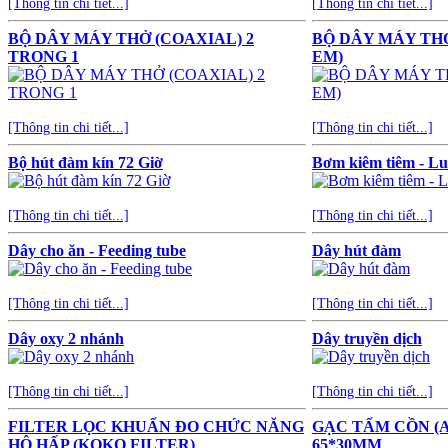
[Thông tin chi tiết...]
[Thông tin chi tiết...]
BỘ DÂY MÁY THỞ (COAXIAL) 2
BỘ DÂY MÁY THỞ
TRONG 1
EM)
[Thông tin chi tiết...]
[Thông tin chi tiết...]
Bộ hút đàm kín 72 Giờ
Bơm kiêm tiêm - Lu
[Thông tin chi tiết...]
[Thông tin chi tiết...]
Dây cho ăn - Feeding tube
Dây hút đàm
[Thông tin chi tiết...]
[Thông tin chi tiết...]
Dây oxy 2 nhánh
Dây truyền dịch
[Thông tin chi tiết...]
[Thông tin chi tiết...]
FILTER LỌC KHUẨN ĐO CHỨC NĂNG
GẠC TẨM CỒN (
HÔ HẤP (KOKO FILTER)
65*30MM