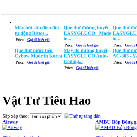
Máy hút sữa điện đôi
Que thử đường huyết
Que thử đư
tự động Bistos...
EASYGLUCO - Made
EASYGLUC
in...
in...
Price:
Gọi để biết giá
Price:
Gọi để biết giá
Price:
Gọi để b
Que thử nước tiểu
Máy đo đường huyết
Que thử đư
Cybow Made in Korea
EASYGLUCO Auto-
AC-303 - Y
Coding...
Price:
Gọi để biết giá
Price:
Gọi để b
Price:
Gọi để biết giá
Vật Tư Tiêu Hao
Sắp xếp theo:
Airway
AMBU Bóp Bóng gi