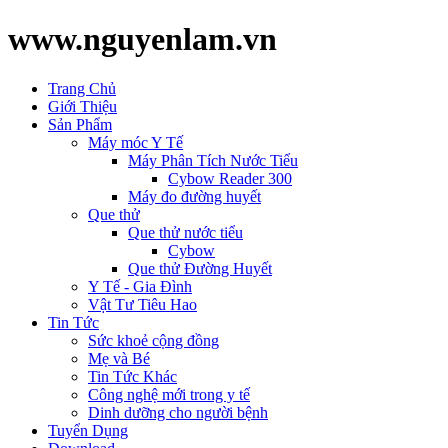
www.nguyenlam.vn
Trang Chủ
Giới Thiệu
Sản Phẩm
Máy móc Y Tế
Máy Phân Tích Nước Tiểu
Cybow Reader 300
Máy đo đường huyết
Que thử
Que thử nước tiểu
Cybow
Que thử Đường Huyết
Y Tế - Gia Đình
Vật Tư Tiêu Hao
Tin Tức
Sức khoẻ cộng đồng
Mẹ và Bé
Tin Tức Khác
Công nghệ mới trong y tế
Dinh dưỡng cho người bệnh
Tuyển Dụng