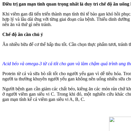
Điều trị gan mạn tính quan trọng nhất là duy trì chế độ ăn uống 
Khi viêm gan đã tiến triển thành mạn tính thì tế bào gan khó hồi phục
hợp lý và lâu dài ứng với từng giai đoạn của bệnh. Thiếu dinh dưỡng 
nên ăn và thứ gì nên tránh.
Chế độ ăn cần chú ý
Ăn nhiều bữa để cơ thể hấp thu tốt. Cần chọn thực phẩm tươi, tránh t
Acid béo và omega-3 từ cá tốt cho gan và làm chậm quá trình ung t
Protein từ cá và sữa bò rất tốt cho người yếu gan vì dễ tiêu hóa. 
người ta thường khuyên người yếu gan không nên uống nhiều sữa chứ
Người bệnh gan cần giảm các chất béo, kiêng ăn các món rán chứ khô
ở người viêm gan siêu vi C. Trong khi đó, một nghiên cứu khác chứ
gan mạn tính kể cả viêm gan siêu vi A, B, C.