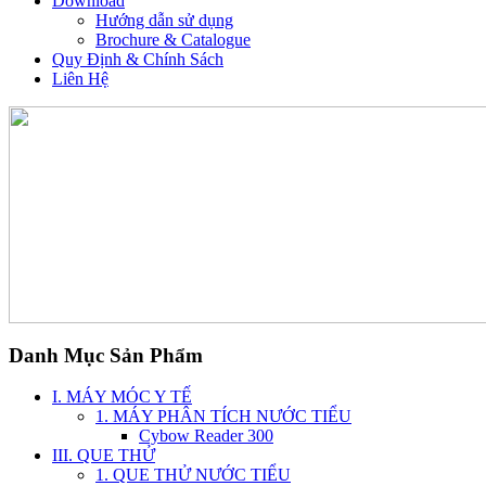
Download
Hướng dẫn sử dụng
Brochure & Catalogue
Quy Định & Chính Sách
Liên Hệ
Danh Mục Sản Phẩm
I. MÁY MÓC Y TẾ
1. MÁY PHÂN TÍCH NƯỚC TIỂU
Cybow Reader 300
III. QUE THỬ
1. QUE THỬ NƯỚC TIỂU