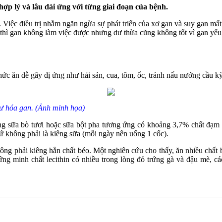
hợp lý và lâu dài ứng với từng giai đoạn của bệnh.
. Việc điều trị nhằm ngăn ngừa sự phát triển của xơ gan và suy gan mất
thì gan không làm việc được nhưng dư thừa cũng không tốt vì gan yếu, k
hức ăn dễ gây dị ứng như hải sản, cua, tôm, ốc, tránh nấu nướng cầu kỳ
hư hóa gan. (Ảnh minh họa)
Trong sữa bò tươi hoặc sữa bột pha tương ứng có khoảng 3,7% chất đạm 
 không phải là kiêng sữa (mỗi ngày nên uống 1 cốc).
ng phải kiêng hẳn chất béo. Một nghiên cứu cho thấy, ăn nhiều chất b
ng minh chất lecithin có nhiều trong lòng đỏ trứng gà và đậu mè, cá