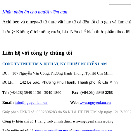
Khẩu phần ăn cho người viêm gan
Acid béo và omega-3 từ thực vật hay từ cá đều tốt cho gan và làm chậ
Lưu ý: Không được uống rượu, bia. Nên chế biến thực phẩm theo lối 
Liên hệ với công ty chúng tôi
CÔNG TY TNHH TM & DỊCH VỤ KỸ THUẬT NGUYỄN LÂM
ĐC: 107 Nguyễn Văn Công, Phường Hạnh Thông, Tp. Hồ Chí Minh
ĐCLH:
142 Lê Sao, Phường Phú Thạnh,
Thành phố Hồ Chí Minh
Tel:
(+84.28) 3949 1156 - 3949 1860
Fax:
(
+84.28)
3949 3280
Email:
info@nguyenlam.vn
............... .
Web:
www.nguyenlam.vn
Giấy phép ĐKKD số: 0302806283 do Sở KH & ĐT TPHCM cấp ngày 12/12/200
Công ty hiện chỉ có 1 trang web chính thức:
www.nguyenlam.vn
cùng
2 tên miền trỏ tới là
www.nguyenlam.net
và
www.nguyenlam.com.vn