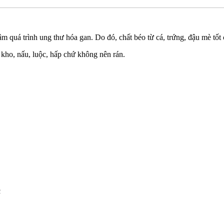
m quá trình ung thư hóa gan. Do đó, chất béo từ cá, trứng, đậu mè tốt
kho, nấu, luộc, hấp chứ không nên rán.
2