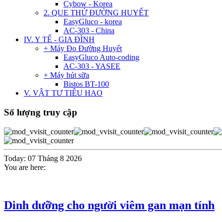
Cybow - Korea
2. QUE THỬ ĐƯỜNG HUYẾT
EasyGluco - korea
AC-303 - China
IV. Y TẾ - GIA ĐÌNH
+ Máy Đo Đường Huyết
EasyGluco Auto-coding
AC-303 - YASEE
+ Máy hút sữa
Bistos BT-100
V. VẬT TƯ TIÊU HAO
Số lượng truy cập
Today: 07 Tháng 8 2026
You are here:
Dinh dưỡng cho người viêm gan mạn tính