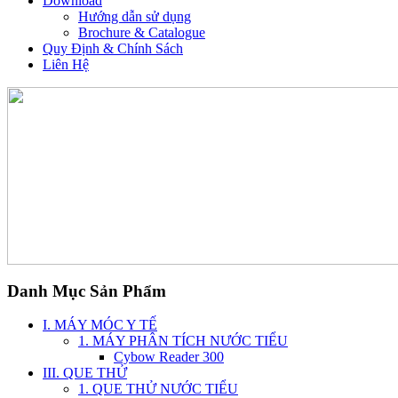
Download
Hướng dẫn sử dụng
Brochure & Catalogue
Quy Định & Chính Sách
Liên Hệ
Danh Mục Sản Phẩm
I. MÁY MÓC Y TẾ
1. MÁY PHÂN TÍCH NƯỚC TIỂU
Cybow Reader 300
III. QUE THỬ
1. QUE THỬ NƯỚC TIỂU