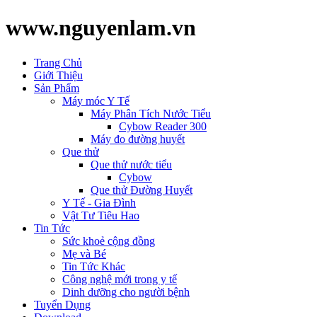
www.nguyenlam.vn
Trang Chủ
Giới Thiệu
Sản Phẩm
Máy móc Y Tế
Máy Phân Tích Nước Tiểu
Cybow Reader 300
Máy đo đường huyết
Que thử
Que thử nước tiểu
Cybow
Que thử Đường Huyết
Y Tế - Gia Đình
Vật Tư Tiêu Hao
Tin Tức
Sức khoẻ cộng đồng
Mẹ và Bé
Tin Tức Khác
Công nghệ mới trong y tế
Dinh dưỡng cho người bệnh
Tuyển Dụng