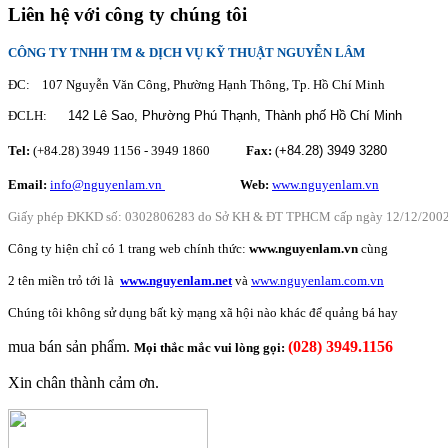
Liên hệ với công ty chúng tôi
CÔNG TY TNHH TM & DỊCH VỤ KỸ THUẬT NGUYỄN LÂM
ĐC: 107 Nguyễn Văn Công, Phường Hạnh Thông, Tp. Hồ Chí Minh
ĐCLH:
142 Lê Sao, Phường Phú Thạnh,
Thành phố Hồ Chí Minh
Tel:
(+84.28) 3949 1156 - 3949 1860
Fax:
(
+84.28)
3949 3280
Email:
info@nguyenlam.vn
............... .
Web:
www.nguyenlam.vn
Giấy phép ĐKKD số: 0302806283 do Sở KH & ĐT TPHCM cấp ngày 12/12/200
Công ty hiện chỉ có 1 trang web chính thức:
www.nguyenlam.vn
cùng
2 tên miền trỏ tới là
www.nguyenlam.net
và
www.nguyenlam.com.vn
Chúng tôi không sử dụng
bất kỳ mạng xã hội nào khác để
quảng bá
hay
mua bán sản phẩm.
(028) 3949.1156
Mọi thắc mắc vui lòng gọi:
Xin chân thành cảm ơn.