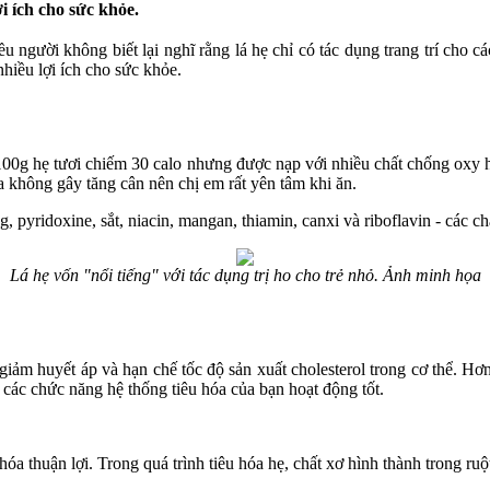
i ích cho sức khỏe.
iều người không biết lại nghĩ rằng lá hẹ chỉ có tác dụng trang trí cho
hiều lợi ích cho sức khỏe.
00g hẹ tươi chiếm 30 calo nhưng được nạp với nhiều chất chống oxy hóa
 không gây tăng cân nên chị em rất yên tâm khi ăn.
pyridoxine, sắt, niacin, mangan, thiamin, canxi và riboflavin - các ch
Lá hẹ vốn "nổi tiếng" với tác dụng trị ho cho trẻ nhỏ. Ảnh minh họa
m giảm huyết áp và hạn chế tốc độ sản xuất cholesterol trong cơ thể. H
các chức năng hệ thống tiêu hóa của bạn hoạt động tốt.
hóa thuận lợi. Trong quá trình tiêu hóa hẹ, chất xơ hình thành trong ruột