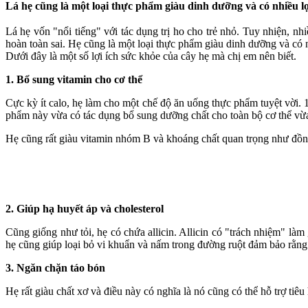
Lá hẹ cũng là một loại thực phẩm giàu dinh dưỡng và có nhiều lợ
Lá hẹ vốn "nổi tiếng" với tác dụng trị ho cho trẻ nhỏ. Tuy nhiện, nh
hoàn toàn sai. Hẹ cũng là một loại thực phẩm giàu dinh dưỡng và có n
Dưới đây là một số lợi ích sức khỏe của cây hẹ mà chị em nên biết.
1. Bổ sung vitamin cho cơ thể
Cực kỳ ít calo, hẹ làm cho một chế độ ăn uống thực phẩm tuyệt vời. 1
phẩm này vừa có tác dụng bổ sung dưỡng chất cho toàn bộ cơ thể vừa
Hẹ cũng rất giàu vitamin nhóm B và khoáng chất quan trọng như đồng, 
2. Giúp hạ huyết áp và cholesterol
Cũng giống như tỏi, hẹ có chứa allicin. Allicin có "trách nhiệm" là
hẹ cũng giúp loại bỏ vi khuẩn và nấm trong đường ruột đảm bảo rằng 
3. Ngăn chặn táo bón
Hẹ rất giàu chất xơ và điều này có nghĩa là nó cũng có thể hỗ trợ tiêu 