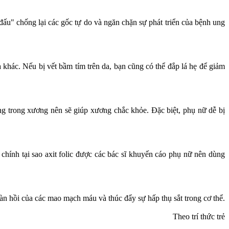
đấu" chống lại các gốc tự do và ngăn chặn sự phát triển của bệnh ung
 khác. Nếu bị vết bầm tím trên da, bạn cũng có thể đắp lá hẹ để giảm
áng trong xương nên sẽ giúp xương chắc khỏe. Đặc biệt, phụ nữ dễ bị
 chính tại sao axit folic được các bác sĩ khuyến cáo phụ nữ nên dùng
đàn hồi của các mao mạch máu và thúc đẩy sự hấp thụ sắt trong cơ thể.
Theo trí thức trẻ