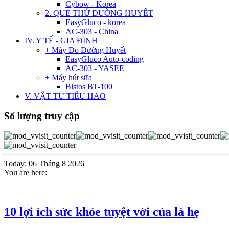
Cybow - Korea
2. QUE THỬ ĐƯỜNG HUYẾT
EasyGluco - korea
AC-303 - China
IV. Y TẾ - GIA ĐÌNH
+ Máy Đo Đường Huyết
EasyGluco Auto-coding
AC-303 - YASEE
+ Máy hút sữa
Bistos BT-100
V. VẬT TƯ TIÊU HAO
Số lượng truy cập
Today: 06 Tháng 8 2026
You are here:
10 lợi ích sức khỏe tuyệt vời của lá hẹ