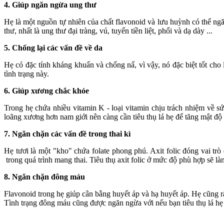
4. Giúp ngăn ngừa ung thư
Hẹ là một nguồn tự nhiên của chất flavonoid và lưu huỳnh có thể ngă
thư, nhất là ung thư đại tràng, vú, tuyến tiền liệt, phổi và dạ dày ...
5. Chống lại các vấn đề về da
Hẹ có đặc tính kháng khuẩn và chống nấ, vì vậy, nó đặc biệt tốt cho
tình trạng này.
6. Giúp xương chắc khỏe
Trong hẹ chứa nhiều vitamin K - loại vitamin chịu trách nhiệm về s
loãng xương hơn nam giới nên càng cần tiêu thụ lá hẹ để tăng mật đ
7. Ngăn chặn các vấn đề trong thai kì
Hẹ tươi là một "kho" chứa folate phong phú. Axit folic đóng vai trò
trong quá trình mang thai. Tiêu thụ axit folic ở mức độ phù hợp sẽ là
8. Ngăn chặn đông máu
Flavonoid trong hẹ giúp cân bằng huyết áp và hạ huyết áp. Hẹ cũng rấ
Tình trạng đông máu cũng được ngăn ngừa với nếu bạn tiêu thụ lá h