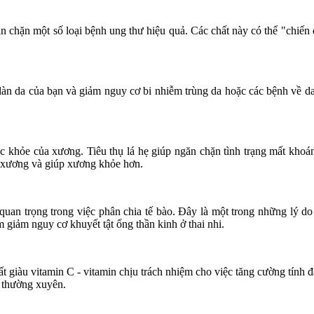
n chặn một số loại bệnh ung thư hiệu quả. Các chất này có thể "chiến 
 làn da của bạn và giảm nguy cơ bi nhiễm trùng da hoặc các bệnh về da
ức khỏe của xương. Tiêu thụ lá hẹ giúp ngăn chặn tình trạng mất kho
ộ xương và giúp xương khỏe hơn.
 quan trọng trong việc phân chia tế bào. Đây là một trong những lý do
m giảm nguy cơ khuyết tật ống thần kinh ở thai nhi.
t giàu vitamin C - vitamin chịu trách nhiệm cho việc tăng cường tính 
ẹ thường xuyên.