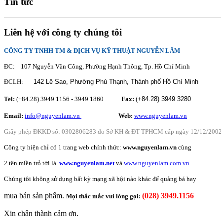
Tin tức
Liên hệ với công ty chúng tôi
CÔNG TY TNHH TM & DỊCH VỤ KỸ THUẬT NGUYỄN LÂM
ĐC: 107 Nguyễn Văn Công, Phường Hạnh Thông, Tp. Hồ Chí Minh
ĐCLH:
142 Lê Sao, Phường Phú Thạnh,
Thành phố Hồ Chí Minh
Tel:
(+84.28) 3949 1156 - 3949 1860
Fax:
(
+84.28)
3949 3280
Email:
info@nguyenlam.vn
............... .
Web:
www.nguyenlam.vn
Giấy phép ĐKKD số: 0302806283 do Sở KH & ĐT TPHCM cấp ngày 12/12/200
Công ty hiện chỉ có 1 trang web chính thức:
www.nguyenlam.vn
cùng
2 tên miền trỏ tới là
www.nguyenlam.net
và
www.nguyenlam.com.vn
Chúng tôi không sử dụng
bất kỳ mạng xã hội nào khác để
quảng bá
hay
mua bán sản phẩm.
(028) 3949.1156
Mọi thắc mắc vui lòng gọi:
Xin chân thành cảm ơn.