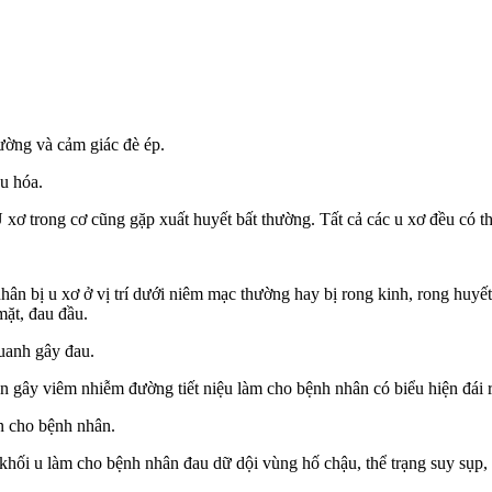
hường và cảm giác đè ép.
êu hóa.
ơ trong cơ cũng gặp xuất huyết bất thường. Tất cả các u xơ đều có thể
n bị u xơ ở vị trí dưới niêm mạc thường hay bị rong kinh, rong huyết,
mặt, đau đầu.
quanh gây đau.
 gây viêm nhiễm đường tiết niệu làm cho bệnh nhân có biểu hiện đái rắt
n cho bệnh nhân.
khối u làm cho bệnh nhân đau dữ dội vùng hố chậu, thể trạng suy sụp