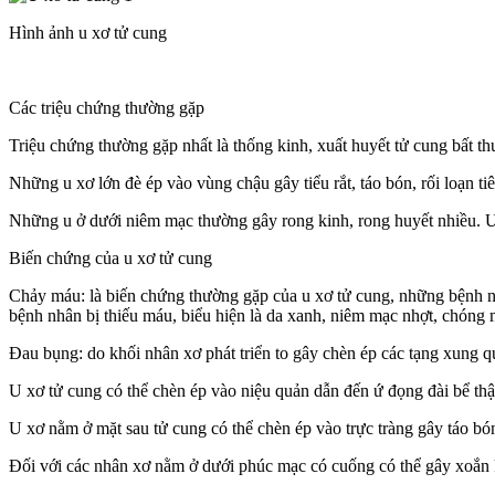
Hình ảnh u xơ tử cung
Các triệu chứng thường gặp
Triệu chứng thường gặp nhất là thống kinh, xuất huyết tử cung bất t
Những u xơ lớn đè ép vào vùng chậu gây tiểu rắt, táo bón, rối loạn ti
Những u ở dưới niêm mạc thường gây rong kinh, rong huyết nhiều. U x
Biến chứng của u xơ tử cung
Chảy máu: là biến chứng thường gặp của u xơ tử cung, những bệnh nhâ
bệnh nhân bị thiếu máu, biểu hiện là da xanh, niêm mạc nhợt, chóng 
Đau bụng: do khối nhân xơ phát triển to gây chèn ép các tạng xung 
U xơ tử cung có thể chèn ép vào niệu quản dẫn đến ứ đọng đài bể thận
U xơ nằm ở mặt sau tử cung có thể chèn ép vào trực tràng gây táo bó
Đối với các nhân xơ nằm ở dưới phúc mạc có cuống có thể gây xoắn 