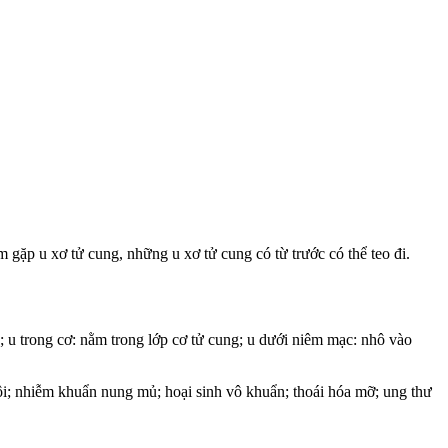
ếm gặp u xơ tử cung, những u xơ tử cung có từ trước có thể teo đi.
g; u trong cơ: nằm trong lớp cơ tử cung; u dưới niêm mạc: nhô vào
 vôi; nhiễm khuẩn nung mủ; hoại sinh vô khuẩn; thoái hóa mỡ; ung thư