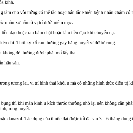
óa kính.
ng làm cho vòi trứng có thể tắc hoặc bán tắc khiến bệnh nhân chậm có t
 các nhân xơ nằm ở vị trí dưới niêm mạc.
u tiền đạo hoặc rau bám chặt hoặc là u tiền đạo khi chuyển dạ.
kéo dài. Thời kỳ xổ rau thường gây băng huyết vì đờ tử cung.
n không đẻ thường được phải mổ lấy thai.
ẩn hậu sản.
rong tương lai, vị trí hình thái khối u mà có những hình thức điều trị 
ng thì khi mãn kinh u kích thước thường nhỏ lại nên không cần phải m
inh, rong huyết.
ặc danazol. Tác dụng của thuốc đạt được tối đa sau 3 – 6 tháng dùng 