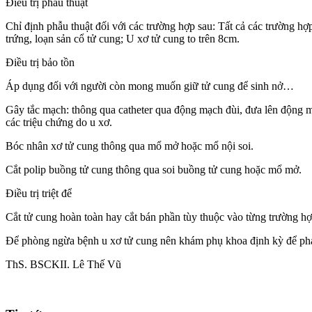
Điều trị phẫu thuật
Chỉ định phẫu thuật đối với các trường hợp sau: Tất cả các trường h
trứng, loạn sản cổ tử cung; U xơ tử cung to trên 8cm.
Điều trị bảo tồn
Áp dụng đối với người còn mong muốn giữ tử cung để sinh nở…
Gây tắc mạch: thông qua catheter qua động mạch đùi, đưa lên động mạ
các triệu chứng do u xơ.
Bóc nhân xơ tử cung thông qua mổ mở hoặc mổ nội soi.
Cắt polip buồng tử cung thông qua soi buồng tử cung hoặc mổ mở.
Điều trị triệt để
Cắt tử cung hoàn toàn hay cắt bán phần tùy thuộc vào từng trường h
Để phòng ngừa bệnh u xơ tử cung nên khám phụ khoa định kỳ để phá
ThS. BSCKII. Lê Thế Vũ