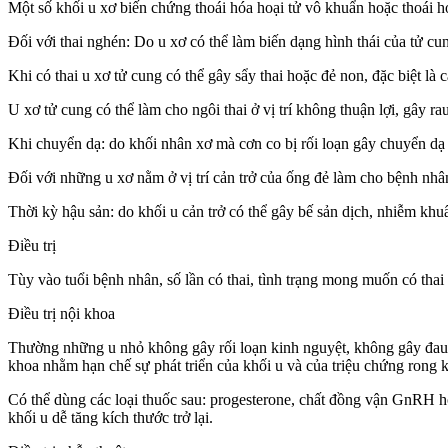
Một số khối u xơ biến chứng thoái hóa hoại tử vô khuẩn hoặc thoái h
Đối với thai nghén: Do u xơ có thể làm biến dạng hình thái của tử cu
Khi có thai u xơ tử cung có thể gây sẩy thai hoặc đẻ non, đặc biệt là
U xơ tử cung có thể làm cho ngôi thai ở vị trí không thuận lợi, gây ra
Khi chuyển dạ: do khối nhân xơ mà cơn co bị rối loạn gây chuyển dạ 
Đối với những u xơ nằm ở vị trí cản trở của ống đẻ làm cho bệnh nhâ
Thời kỳ hậu sản: do khối u cản trở có thể gây bế sản dịch, nhiễm khu
Điều trị
Tùy vào tuổi bệnh nhân, số lần có thai, tình trạng mong muốn có thai t
Điều trị nội khoa
Thường những u nhỏ không gây rối loạn kinh nguyệt, không gây đau bụ
khoa nhằm hạn chế sự phát triển của khối u và của triệu chứng rong k
Có thể dùng các loại thuốc sau: progesterone, chất đồng vận GnRH ho
khối u dễ tăng kích thước trở lại.