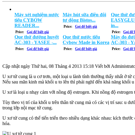
Máy xét nghiệm nước
Máy hút sữa điện đôi
Que thử đư
tiểu CYBOW
tự động Bistos...
EASYGLUC
READER...
in...
Price:
Gọi để biết giá
Price:
Gọi để biết giá
Price:
Gọi để b
Que thử đường huyết
Que thử nước tiểu
Máy đo đườ
AC-303 - YASEE -...
Cybow Made in Korea
AC-303 - Y
Price:
Gọi để biết giá
Price:
Gọi để biết giá
Price:
Gọi để b
Cập nhật ngày Thứ hai, 08 Tháng 4 2013 15:18
Viết bởi Administrat
U xơ tử cung là u cơ trơn, một loại u lành tính thường thấy nhất ở t
Nếu sau mãn kinh mà khối u to lên thì phải nghĩ đến khả năng khối u 
U xơ là loại u nhạy cảm với nồng độ estrogen. Khi nồng độ estrogen t
Tùy theo vị trí của khối u trên thân tử cung mà có các vị trí sau: u
trong lớp nội mạc tử cung.
U xơ tử cung có thể tiến triển theo nhiều dạng khác nhau: kích thước
hóa.