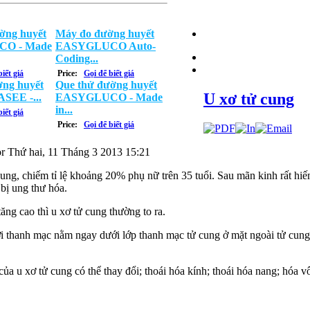
ờng huyết
Máy đo đường huyết
O - Made
EASYGLUCO Auto-
Coding...
iết giá
Price:
Gọi để biết giá
ng huyết
Que thử đường huyết
U xơ tử cung
ASEE -...
EASYGLUCO - Made
in...
iết giá
Price:
Gọi để biết giá
or
Thứ hai, 11 Tháng 3 2013 15:21
ử cung, chiếm tỉ lệ khoảng 20% phụ nữ
trên 35 tuổi. Sau mãn kinh rất hi
bị ung thư hóa.
ăng cao thì u xơ tử cung thường to ra.
 dưới thanh mạc nằm ngay dưới lớp thanh mạc tử cung ở mặt ngoài tử cun
 của u xơ tử cung có thể thay đổi; thoái hóa kính; thoái hóa nang; hóa