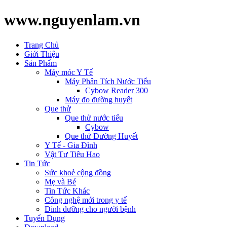
www.nguyenlam.vn
Trang Chủ
Giới Thiệu
Sản Phẩm
Máy móc Y Tế
Máy Phân Tích Nước Tiểu
Cybow Reader 300
Máy đo đường huyết
Que thử
Que thử nước tiểu
Cybow
Que thử Đường Huyết
Y Tế - Gia Đình
Vật Tư Tiêu Hao
Tin Tức
Sức khoẻ cộng đồng
Mẹ và Bé
Tin Tức Khác
Công nghệ mới trong y tế
Dinh dưỡng cho người bệnh
Tuyển Dụng