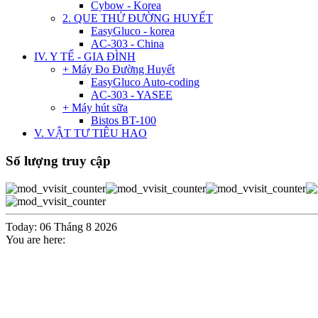
Cybow - Korea
2. QUE THỬ ĐƯỜNG HUYẾT
EasyGluco - korea
AC-303 - China
IV. Y TẾ - GIA ĐÌNH
+ Máy Đo Đường Huyết
EasyGluco Auto-coding
AC-303 - YASEE
+ Máy hút sữa
Bistos BT-100
V. VẬT TƯ TIÊU HAO
Số lượng truy cập
Today: 06 Tháng 8 2026
You are here: