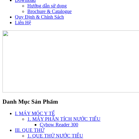
Download
Hướng dẫn sử dụng
Brochure & Catalogue
Quy Định & Chính Sách
Liên Hệ
Danh Mục Sản Phẩm
I. MÁY MÓC Y TẾ
1. MÁY PHÂN TÍCH NƯỚC TIỂU
Cybow Reader 300
III. QUE THỬ
1. QUE THỬ NƯỚC TIỂU