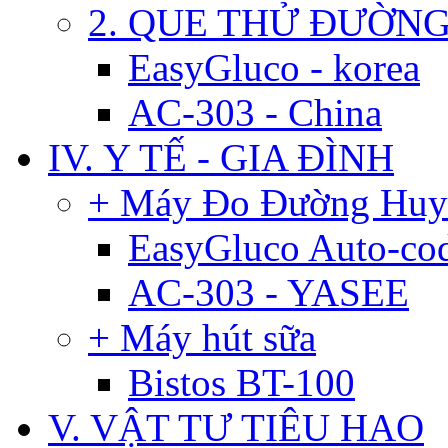
2. QUE THỬ ĐƯỜN
EasyGluco - korea
AC-303 - China
IV. Y TẾ - GIA ĐÌNH
+ Máy Đo Đường Huy
EasyGluco Auto-co
AC-303 - YASEE
+ Máy hút sữa
Bistos BT-100
V. VẬT TƯ TIÊU HAO