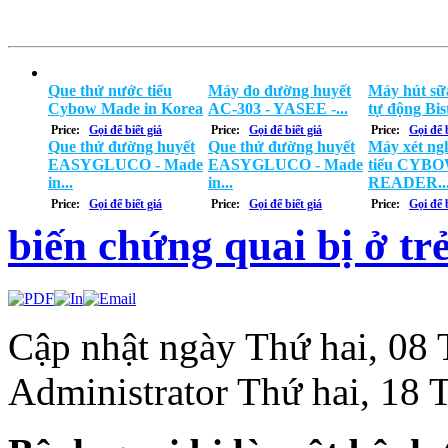
Que thử nước tiểu
Máy đo đường huyết
Máy hút sữa
Cybow Made in Korea
AC-303 - YASEE -...
tự động Bist
Price:
Gọi để biết giá
Price:
Gọi để biết giá
Price:
Gọi để b
Que thử đường huyết
Que thử đường huyết
Máy xét ng
EASYGLUCO - Made
EASYGLUCO - Made
tiểu CYB
in...
in...
READER..
Price:
Gọi để biết giá
Price:
Gọi để biết giá
Price:
Gọi để b
biến chứng quai bị ở tr
Cập nhật ngày Thứ hai, 08
Administrator
Thứ hai, 18 