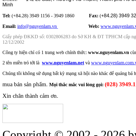
Minh
Tel:
(+84.28) 3949 1156 - 3949 1860
Fax:
(
+84.28)
3949 3
Email:
info@nguyenlam.vn
............... .
Web:
www.nguyenlam.
Giấy phép ĐKKD số: 0302806283 do Sở KH & ĐT TPHCM cấp n
12/12/2002
Công ty hiện chỉ có 1 trang web chính thức:
www.nguyenlam.vn
cù
2 tên miền trỏ tới là
www.nguyenlam.net
và
www.nguyenlam.com.
Chúng tôi không sử dụng
bất kỳ mạng xã hội nào khác để
quảng bá
mua bán sản phẩm.
(028) 3949.
Mọi thắc mắc vui lòng gọi:
Xin chân thành cảm ơn.
Copyright © 2002 - 2026
b